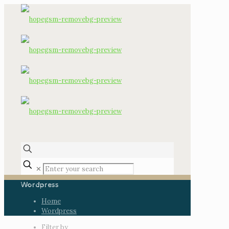
✕
Wordpress
Home
Wordpress
Filter by