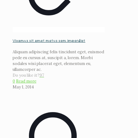
Vivamus sit amet metus sem imperdiet
Aliquam adipiscing felis tincidunt eget, euismod
pede eu cursus at, suscipit a, lorem. Morbi
sodales wisi placerat eget, elementum eu,
ullamcorper ac.
Do you like it?
97
0
Read more
May 1, 2014