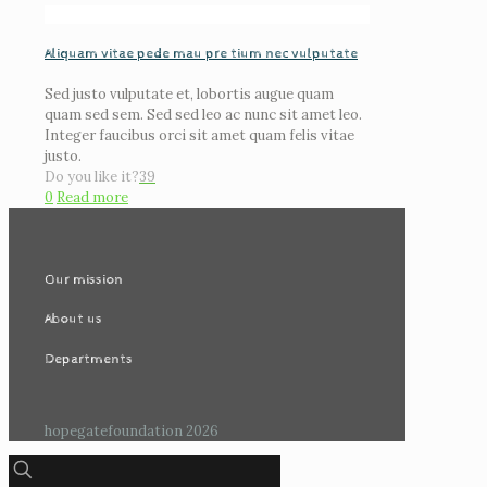
Aliquam vitae pede mau pre tium nec vulputate
Sed justo vulputate et, lobortis augue quam
quam sed sem. Sed sed leo ac nunc sit amet leo.
Integer faucibus orci sit amet quam felis vitae
justo.
Do you like it?
39
0
Read more
Our mission
About us
Departments
hopegatefoundation 2026