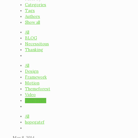
Categories
Tags
Authors
Show all
All
BLOG
Necessitous
Thanking
All
Design
Framework
Motion
Themeforest
Video
Wordpress
All
hopegatef
May 8, 2014